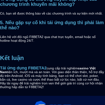
chương trình khuyến mãi không?
Có, bạn sẽ được thông báo về các chương trình và sự kiện mới nhất.
5. Nếu gặp sự cố khi tải ứng dụng thì phải làm
thế nào?
Liên hệ với đội ngũ F8BETA2 qua chat trực tuyến, email hoặc số
hotline hoạt động 24/7.
Kết luận
Tải ứng dụng F8BETA2
cung cấp trải nghiệm
casino Việt
Nam
tiện ích, mượt mà và an toàn. Với giao diện thân thiện, hỗ trợ đầy
đủ trên Android, iOS và máy tính bảng, bạn có thể chơi slot, poker,
bắn cá, live casino và cược thể thao bất cứ lúc nào, bất cứ nơi đâu.
Hãy tải ngay để trải nghiệm trọn vẹn thế giới giải trí cùng cơ hội nhận
thưởng hấp dẫn từ F8BETA2!