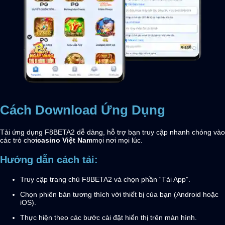
Cách Download Ứng Dụng
Tải ứng dụng F8BETA2 dễ dàng, hỗ trợ bạn truy cập nhanh chóng vào
các trò chơi
casino Việt Nam
mọi nơi mọi lúc.
Hướng dẫn cách tải:
Truy cập trang chủ F8BETA2 và chọn phần “Tải App”.
Chọn phiên bản tương thích với thiết bị của bạn (Android hoặc
iOS).
Thực hiện theo các bước cài đặt hiển thị trên màn hình.